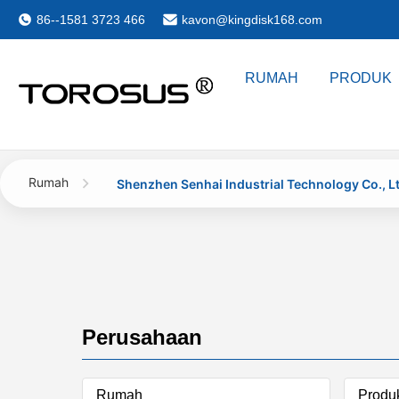
86--1581 3723 466
kavon@kingdisk168.com
RUMAH
PRODUK
Rumah
Shenzhen Senhai Industrial Technology Co., L
Perusahaan
Rumah
Produ