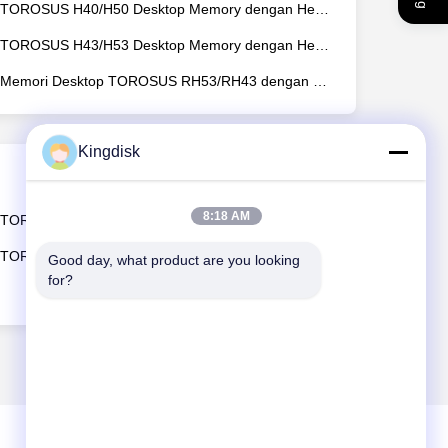
TOROSUS H40/H50 Desktop Memory dengan Heat Sink Series
TOROSUS H43/H53 Desktop Memory dengan Heat Sink Series
Memori Desktop TOROSUS RH53/RH43 dengan Seri Pendingin RGB
Kingdisk
8:18 AM
TOROSUS PNV11 Solid State Drive Eksternal
TOROSUS P2501 Solid State Drive Eksternal
Good day, what product are you looking 
for?