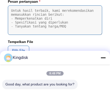
Pesan pertanyaan
*
Tempelkan File
Pilih File
Kingdisk
Anda dapat mengunggah hingga 5 file dan Setiap file berukuran
maksimal 10MB
8:48 PM
Kirim
Good day, what product are you looking for?
tel: 86--1581 3723 466
E-mail: kavon@kingdisk168.com