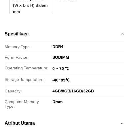
(W x D x H) dalam
mm
Memori Buffered
Memori yang Tidak Dibuffer
/ Un-Buffered
Spesifikasi
Merek IC memori
Micron/Samsung/Sk Hynix
Memory Type:
DDR4
Semua spesifikasi dan data kinerja hanya untuk tujuan refer
Form Factor:
SODIMM
Operating Temperature:
0 ~ 70 ℃
Storage Temperature:
-40~85℃
Capacity:
4GB/8GB/16GB/32GB
Computer Memory
Dram
Type:
Atribut Utama