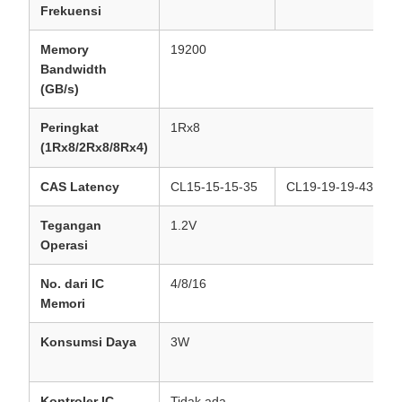
Frekuensi
Memory
19200
Bandwidth
(GB/s)
Peringkat
1Rx8
(1Rx8/2Rx8/8Rx4)
CAS Latency
CL15-15-15-35
CL19-19-19-43
Tegangan
1.2V
Operasi
No. dari IC
4/8/16
Memori
Konsumsi Daya
3W
Kontroler IC
Tidak ada