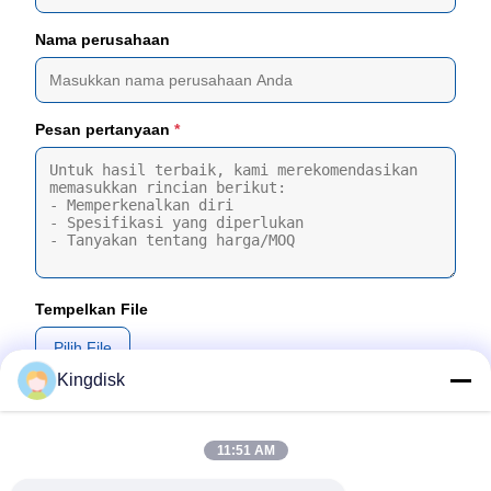
Nama perusahaan
Pesan pertanyaan
*
Tempelkan File
Pilih File
Kingdisk
Anda dapat mengunggah hingga 5 file dan Setiap file berukuran
maksimal 10MB
11:51 AM
Kirim