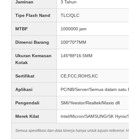
Jaminan
3 Tahun
Tipe Flash Nand
TLC/QLC
MTBF
1000000 jam
Dimensi Barang
100*70*7MM
Ukuran Kemasan
145*88*16.5MM
Kotak
Sertifikat
CE,FCC,ROHS,KC
Aplikasi
PC/NB/Server/Semua dalam satu PC dll
Pengendali
SMI/Yeestor/Realtek/Maxio dll
Merek Kilat
Intel/Micron/SAMSUNG/SK Hynix/SanDi
Semua spesifikasi dan data kinerja hanya untuk tujuan referensi. Hasil