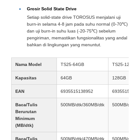
Grosir Solid State Drive
Setiap solid-state drive TOROSUS menjalani uji
burn-in selama 4-8 jam pada suhu normal (0-70℃)
dan uji burn-in suhu luas (-20-75℃) sebelum
pengiriman, memastikan fungsionalitas yang andal
bahkan di lingkungan yang menuntut.
Nama Model
TS25-64GB
TS25-128GB
Kapasitas
64GB
128GB
EAN
6935515138952
69355151389
Baca/Tulis
500MB/dtk/360MB/dtk
500MB/dtk/36
Berurutan
Minimum
(MB/dtk)
Baca/Tulis
500MB/dtk/470MB/dtk
500MB/dtk/47