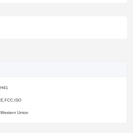
RH41
E,FCC,ISO
,Western Union