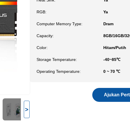
Heat Sink:
Ya
RGB:
Ya
Computer Memory Type:
Dram
Capacity:
8GB/16GB/3
Color:
Hitam/Putih
Storage Temperature:
-40~85℃
Operating Temperature:
0 ~ 70 ℃
Ajukan Per
>