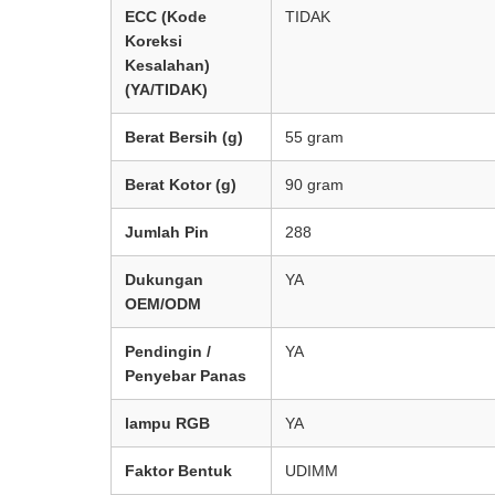
ECC (Kode
TIDAK
Koreksi
Kesalahan)
(YA/TIDAK)
Berat Bersih (g)
55 gram
Berat Kotor (g)
90 gram
Jumlah Pin
288
Dukungan
YA
OEM/ODM
Pendingin /
YA
Penyebar Panas
lampu RGB
YA
Faktor Bentuk
UDIMM