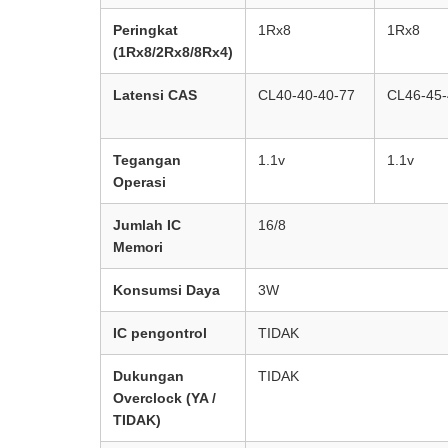
Peringkat
1Rx8
1Rx8
(1Rx8/2Rx8/8Rx4)
Latensi CAS
CL40-40-40-77
CL46-45-
Tegangan
1.1v
1.1v
Operasi
Jumlah IC
16/8
Memori
Konsumsi Daya
3W
IC pengontrol
TIDAK
Dukungan
TIDAK
Overclock (YA /
TIDAK)