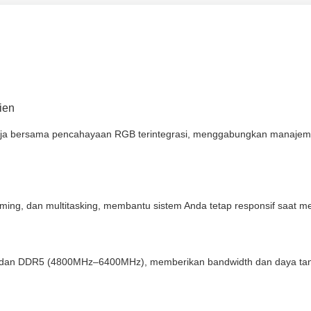
ien
ja bersama pencahayaan RGB terintegrasi, menggabungkan manajemen
eaming, dan multitasking, membantu sistem Anda tetap responsif saat me
an DDR5 (4800MHz–6400MHz), memberikan bandwidth dan daya tangg