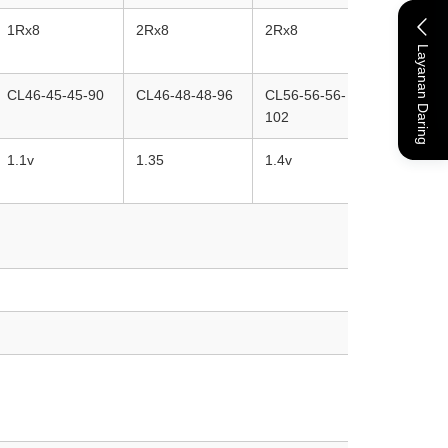
1Rx8
2Rx8
2Rx8
2Rx8
Layanan Daring
CL46-45-45-90
CL46-48-48-96
CL56-56-56-
CL40-40
102
1.1v
1.35
1.4v
1.1v