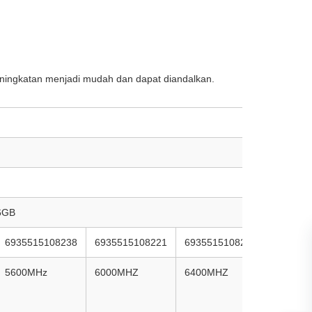
ningkatan menjadi mudah dan dapat diandalkan.
32GB
6GB
RH51-D
6935515108238
6935515108221
6935515108214
693551
5600MHz
6000MHZ
6400MHZ
4800MH