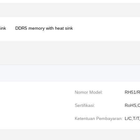
ink
DDR5 memory with heat sink
Nomor Model:
RH51/
Sertifikasi:
RoHS,C
Ketentuan Pembayaran:
L/C,T/T