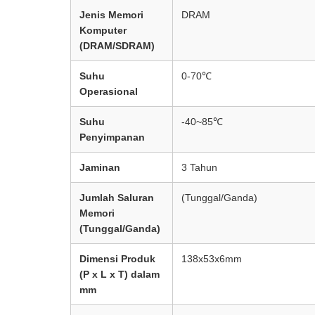
Jenis Memori
DRAM
Komputer
(DRAM/SDRAM)
Suhu
0-70℃
Operasional
Suhu
-40~85℃
Penyimpanan
Jaminan
3 Tahun
Jumlah Saluran
(Tunggal/Ganda)
Memori
(Tunggal/Ganda)
Dimensi Produk
138x53x6mm
(P x L x T) dalam
mm