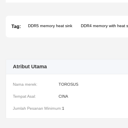
DDR5 memory heat sink
DDR4 memory with heat s
Tag:
Atribut Utama
Nama merek:
TOROSUS
Tempat Asal:
CINA
Jumlah Pesanan Minimum:
1