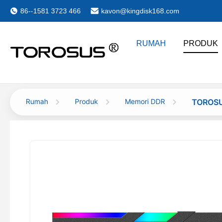
86--1581 3723 466
kavon@kingdisk168.com
RUMAH
PRODUK
Rumah
Produk
Memori DDR
TOROSU