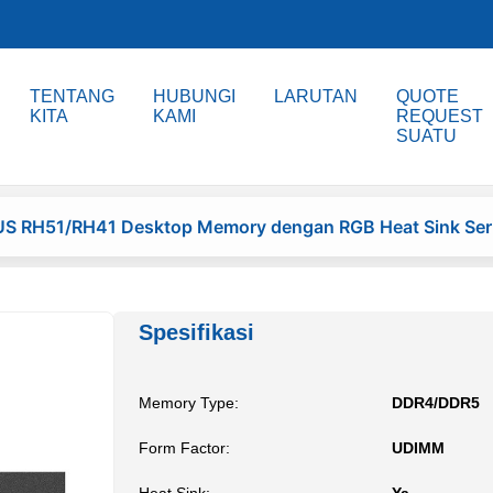
TENTANG
HUBUNGI
LARUTAN
QUOTE
KITA
KAMI
REQUEST
SUATU
S RH51/RH41 Desktop Memory dengan RGB Heat Sink Ser
Spesifikasi
Memory Type:
DDR4/DDR5
Form Factor:
UDIMM