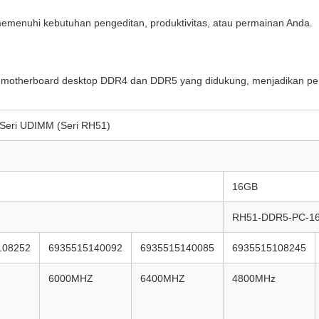
memenuhi kebutuhan pengeditan, produktivitas, atau permainan Anda.
an motherboard desktop DDR4 dan DDR5 yang didukung, menjadikan pe
Seri UDIMM (Seri RH51)
16GB
RH51-DDR5-PC-1
108252
6935515140092
6935515140085
6935515108245
6000MHZ
6400MHZ
4800MHz