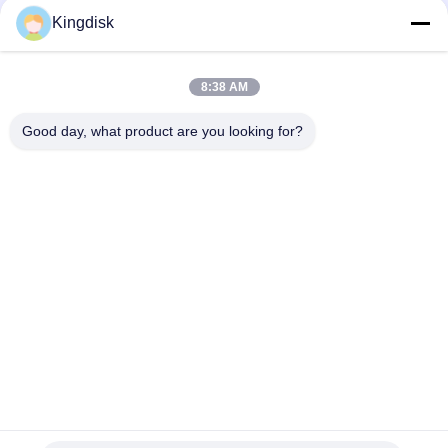
Kingdisk
Anda dapat mengunggah hingga 5 file dan Setiap file berukuran
maksimal 10MB
8:38 AM
Kirim
Good day, what product are you looking for?
tel: 86--1581 3723 466
E-mail: kavon@kingdisk168.com
Lantai 3, Bangunan Ronghui, No.27 Jalan Hengnan, Komunitas
Guxing, Jalan Xixiang, Distrik Bao'an, Shenzhen, Guangdong,
Cina ((518126)
Rumah
Produk
Tentang Kita
Wisata Pabrik
Kontrol Kualitas
Hubungi Kami
Semua Kasus
Quote Request Suatu
Berita
Copyright © 2026-2026 Shenzhen Senhai Industrial Technology Co., Ltd..