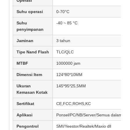
Operasi
Suhu operasi
0-70°C
Suhu
-40 ~ 85 °C
penyimpanan
Jaminan
3 tahun
Tipe Nand Flash
TLC/QLC
MTBF
1000000 jam
Dimensi Item
124*80*10MM
Ukuran
145*95*25,5MM
Kemasan Kotak
Sertifikat
CE,FCC,ROHS,KC
Aplikasi
Ponsel/PC/NB/Server/Semua dalam satu
Pengontrol
SMI/Yeestor/Realtek/Maxio dll