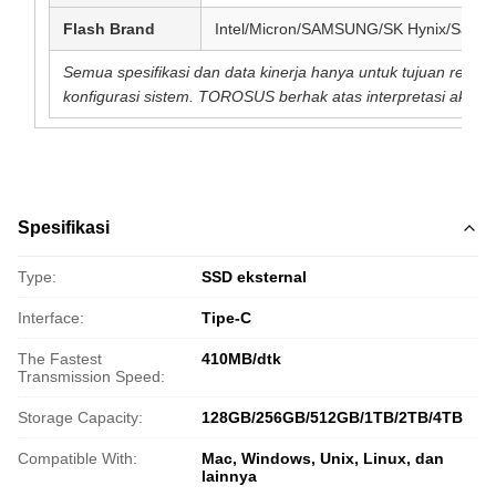
Flash Brand
Intel/Micron/SAMSUNG/SK Hynix/SanDi
Semua spesifikasi dan data kinerja hanya untuk tujuan refere
konfigurasi sistem. TOROSUS berhak atas interpretasi akhir.
Spesifikasi
Type:
SSD eksternal
Interface:
Tipe-C
The Fastest
410MB/dtk
Transmission Speed:
Storage Capacity:
128GB/256GB/512GB/1TB/2TB/4TB
Compatible With:
Mac, Windows, Unix, Linux, dan
lainnya