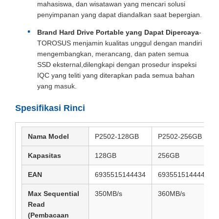
mahasiswa, dan wisatawan yang mencari solusi
penyimpanan yang dapat diandalkan saat bepergian.
Brand Hard Drive Portable yang Dapat Dipercaya
-
TOROSUS menjamin kualitas unggul dengan mandiri
mengembangkan, merancang, dan paten semua
SSD eksternal,dilengkapi dengan prosedur inspeksi
IQC yang teliti yang diterapkan pada semua bahan
yang masuk.
Spesifikasi Rinci
Nama Model
P2502-128GB
P2502-256GB
Kapasitas
128GB
256GB
EAN
6935515144434
6935515144441
Max Sequential
350MB/s
360MB/s
Read
(Pembacaan