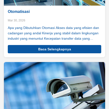
Otomatisasi
Mar 30, 2026
Apa yang Dibutuhkan Otomasi Akses data yang efisien dan
cadangan yang andal Kinerja yang stabil dalam lingkungan
industri yang menuntut Kecepatan transfer data yang
konsisten Kompatibilitas yang mulus dengan sistem
Lihat
otomatisasi Dalam otomatisasi, keterlambatan pecahan
Baca Selengkapnya
Rincian
detik dapat berarti penghentian ...
Otomatisasi