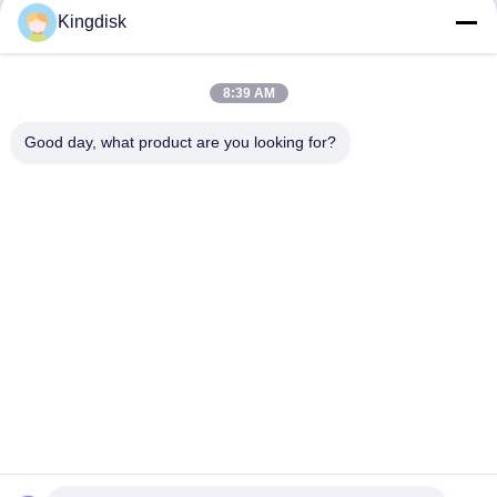
Kirim
Kingdisk
8:39 AM
Good day, what product are you looking for?
tel: 86--1581 3723 466
E-mail: kavon@kingdisk168.com
Lantai 3, Bangunan Ronghui, No.27 Jalan Hengnan, Komunitas
Guxing, Jalan Xixiang, Distrik Bao'an, Shenzhen, Guangdong,
Cina ((518126)
Rumah
Produk
Tentang Kita
Wisata Pabrik
Kontrol Kualitas
Hubungi Kami
Semua Kasus
Quote Request Suatu
Berita
Copyright © 2026-2026 Shenzhen Senhai Industrial Technology Co., Ltd..