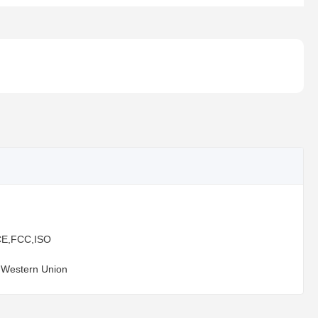
E,FCC,ISO
,Western Union