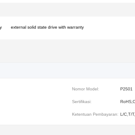
y
external solid state drive with warranty
Nomor Model:
P2501
Sertifikasi:
RoHS,C
Ketentuan Pembayaran:
L/C,T/T