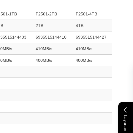
2501-1TB
P2501-2TB
P2501-4TB
TB
2TB
4TB
935515144403
6935515144410
6935515144427
10MB/s
410MB/s
410MB/s
00MB/s
400MB/s
400MB/s
Layanan Daring