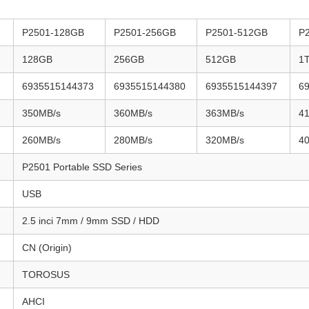
P2501-128GB
P2501-256GB
P2501-512GB
P
128GB
256GB
512GB
1
6935515144373
6935515144380
6935515144397
6
350MB/s
360MB/s
363MB/s
4
260MB/s
280MB/s
320MB/s
4
P2501 Portable SSD Series
USB
2.5 inci 7mm / 9mm SSD / HDD
CN (Origin)
TOROSUS
AHCI