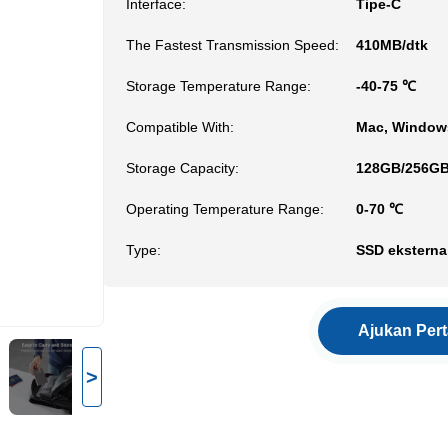
Interface:
Tipe-C
The Fastest Transmission Speed:
410MB/dtk
Storage Temperature Range:
-40-75 ℃
Compatible With:
Mac, Windows
Storage Capacity:
128GB/256GB
Operating Temperature Range:
0-70 ℃
Type:
SSD eksterna
Ajukan Per
>