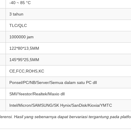
-40 ~ 85 °C
3 tahun
TLC/QLC
1000000 jam
122*80*13,5MM
145*95*25,5MM
CE,FCC,ROHS,KC
Ponsel/PC/NB/Server/Semua dalam satu PC dll
SMI/Yeestor/Realtek/Maxio dll
Intel/Micron/SAMSUNG/SK Hynix/SanDisk/Kioxia/YMTC
eferensi. Hasil yang sebenarnya dapat bervariasi tergantung pada pla