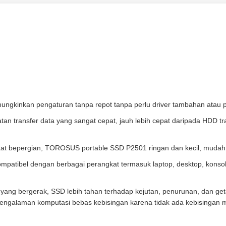
mungkinkan pengaturan tanpa repot tanpa perlu driver tambahan atau
n transfer data yang sangat cepat, jauh lebih cepat daripada HDD tra
aat bepergian, TOROSUS portable SSD P2501 ringan dan kecil, mudah
kompatibel dengan berbagai perangkat termasuk laptop, desktop, kons
 yang bergerak, SSD lebih tahan terhadap kejutan, penurunan, dan ge
pengalaman komputasi bebas kebisingan karena tidak ada kebisingan 