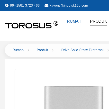
86--1581 3723 466
kavon@kingdisk168.com
RUMAH
PRODUK
Rumah
Produk
Drive Solid State Eksternal