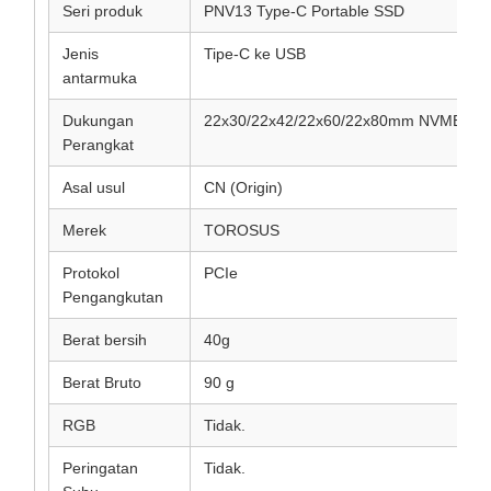
Seri produk
PNV13 Type-C Portable SSD
Jenis
Tipe-C ke USB
antarmuka
Dukungan
22x30/22x42/22x60/22x80mm NVME/NG
Perangkat
Asal usul
CN (Origin)
Merek
TOROSUS
Protokol
PCIe
Pengangkutan
Berat bersih
40g
Berat Bruto
90 g
RGB
Tidak.
Peringatan
Tidak.