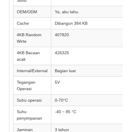
Suhu
OEM/ODM
Ya, aku tahu.
Cache
Dibangun 384 KB
4KB Random
407820
Wirte
4KB Bacaan
426325
acak
Internal/External
Bagian luar
Tegangan
5V
Operasi
Suhu operasi
0-70°C
Suhu
-40 ~ 85 °C
penyimpanan
Jaminan
3 tahun