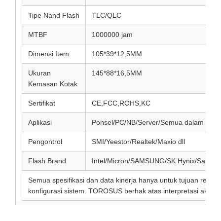
Tipe Nand Flash
TLC/QLC
MTBF
1000000 jam
Dimensi Item
105*39*12,5MM
Ukuran
145*88*16,5MM
Kemasan Kotak
Sertifikat
CE,FCC,ROHS,KC
Aplikasi
Ponsel/PC/NB/Server/Semua dalam satu 
Pengontrol
SMI/Yeestor/Realtek/Maxio dll
Flash Brand
Intel/Micron/SAMSUNG/SK Hynix/SanDis
Semua spesifikasi dan data kinerja hanya untuk tujuan refere
konfigurasi sistem. TOROSUS berhak atas interpretasi akhir.