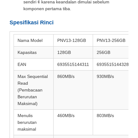
sendiri ¢ karena keandalan dimulai sebelum
komponen pertama tiba.
Spesifikasi Rinci
Nama Model
PNV13-128GB
PNV13-256GB
Kapasitas
128GB
256GB
EAN
6935515144311
6935515144328
Max Sequential
860MB/s
930MB/s
Read
(Pembacaan
Berurutan
Maksimal)
Menulis
460MB/s
803MB/s
berurutan
maksimal