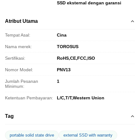
SSD eksternal dengan garansi
Atribut Utama
Tempat Asal:
Cina
Nama merek:
TOROSUS
Sertifikasi:
RoHS,CE,FCC,ISO
Nomor Model:
PNV13
Jumlah Pesanan
1
Minimum:
Ketentuan Pembayaran:
L/C,T/T,Western Union
Tag
portable solid state drive
external SSD with warranty