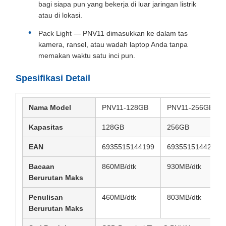
bagi siapa pun yang bekerja di luar jaringan listrik
atau di lokasi.
Pack Light — PNV11 dimasukkan ke dalam tas
kamera, ransel, atau wadah laptop Anda tanpa
memakan waktu satu inci pun.
Spesifikasi Detail
Nama Model
PNV11-128GB
PNV11-256GB
Kapasitas
128GB
256GB
EAN
6935515144199
6935515144205
Bacaan
860MB/dtk
930MB/dtk
Berurutan Maks
Penulisan
460MB/dtk
803MB/dtk
Berurutan Maks