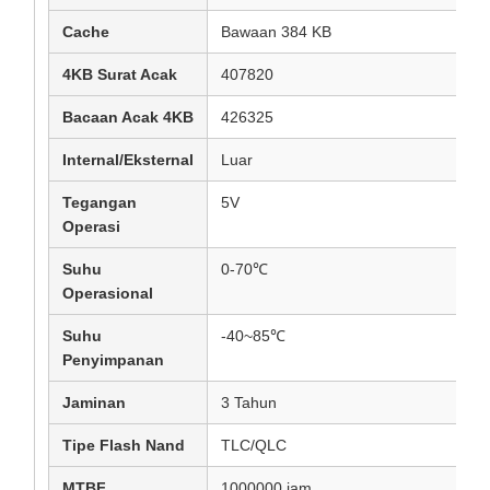
Cache
Bawaan 384 KB
4KB Surat Acak
407820
Bacaan Acak 4KB
426325
Internal/Eksternal
Luar
Tegangan
5V
Operasi
Suhu
0-70℃
Operasional
Suhu
-40~85℃
Penyimpanan
Jaminan
3 Tahun
Tipe Flash Nand
TLC/QLC
MTBF
1000000 jam