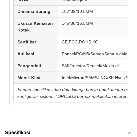
Dimensi Barang
102*39*10.5MM
Ukuran Kemasan
145*88*16.5MM
Kotak
Sertifikat
CE,FCC,ROHS,KC
Aplikasi
Ponsel/PC/NB/Server/Semua dalam sat
Pengendali
SMI/Yeestor/Realtek/Maxio dll
Merek Kilat
Intel/Micron/SAMSUNG/SK Hynix/SanD
Semua spesifikasi dan data kinerja hanya untuk tujuan refer
konfigurasi sistem. TOROSUS berhak melakukan interpretasi 
Spesifikasi