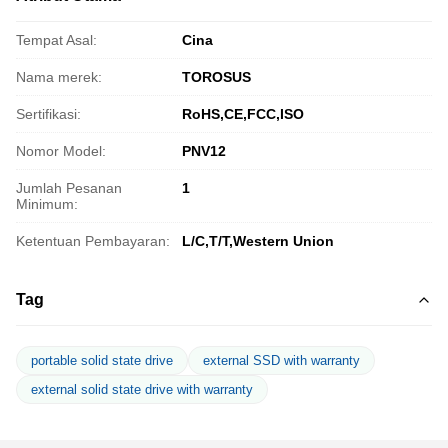
Tempat Asal:
Cina
Nama merek:
TOROSUS
Sertifikasi:
RoHS,CE,FCC,ISO
Nomor Model:
PNV12
Jumlah Pesanan
1
Minimum:
Ketentuan Pembayaran:
L/C,T/T,Western Union
Tag
portable solid state drive
external SSD with warranty
external solid state drive with warranty