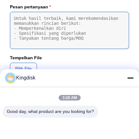
Pesan pertanyaan
*
Tempelkan File
Pilih File
Kingdisk
Anda dapat mengunggah hingga 5 file dan Setiap file berukuran
maksimal 10MB
3:28 AM
Kirim
Good day, what product are you looking for?
tel: 86--1581 3723 466