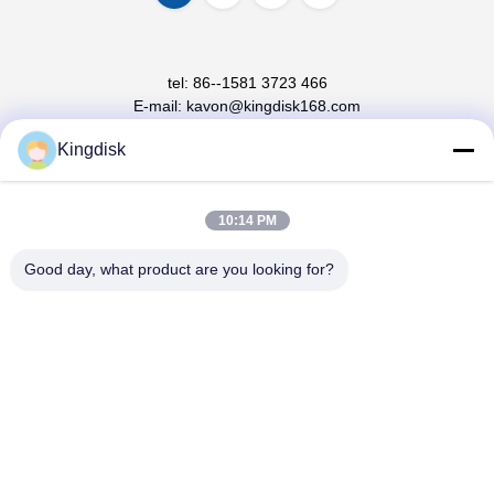
tel: 86--1581 3723 466
E-mail: kavon@kingdisk168.com
Lantai 3, Bangunan Ronghui, No.27 Jalan Hengnan, Komunitas
Guxing, Jalan Xixiang, Distrik Bao'an, Shenzhen, Guangdong,
Kingdisk
Cina ((518126)
10:14 PM
Rumah
Produk
Tentang Kita
Wisata Pabrik
Kontrol Kualitas
Good day, what product are you looking for?
Hubungi Kami
Semua Kasus
Quote Request Suatu
Berita
Copyright © 2026-2026 Shenzhen Senhai Industrial Technology Co., Ltd..
Semua hak dilindungi