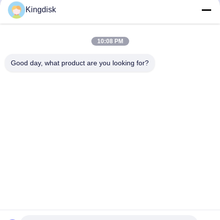
Produksi dan Rantai Pasokan
Kingdisk
Pendidikan
Cloud Computing
10:08 PM
Komputer Perusahaan
Good day, what product are you looking for?
tel: 86--1581 3723 466
E-mail: kavon@kingdisk168.com
Lantai 3, Bangunan Ronghui, No.27 Jalan Hengnan, Komunitas
Guxing, Jalan Xixiang, Distrik Bao'an, Shenzhen, Guangdong,
Cina ((518126)
Rumah
Produk
Tentang Kita
Wisata Pabrik
Kontrol Kualitas
Hubungi Kami
Semua Kasus
Quote Request Suatu
Berita
Copyright © 2026-2026 Shenzhen Senhai Industrial Technology Co., Ltd..