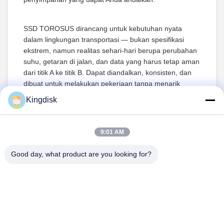
SSD TOROSUS dirancang untuk kebutuhan nyata
dalam lingkungan transportasi — bukan spesifikasi
ekstrem, namun realitas sehari-hari berupa perubahan
suhu, getaran di jalan, dan data yang harus tetap aman
dari titik A ke titik B. Dapat diandalkan, konsisten, dan
dibuat untuk melakukan pekerjaan tanpa menarik
perhatian pada dirinya sendiri.
Kingdisk
Terkadang perangkat keras terbaik adalah perangkat
9:01 AM
keras yang tidak perlu Anda pikirkan.
Good day, what product are you looking for?
tel: 86--1581 3723 466
E-mail: kavon@kingdisk168.com
Lantai 3, Bangunan Ronghui, No.27 Jalan Hengnan, Komunitas