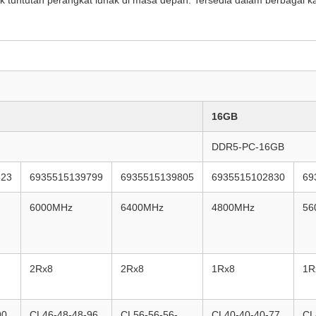
16GB
DDR5-PC-16GB
823
6935515139799
6935515139805
6935515102830
69
6000MHz
6400MHz
4800MHz
56
2Rx8
2Rx8
1Rx8
1R
90
CL46-48-48-96
CL56-56-56-
CL40-40-40-77
CL