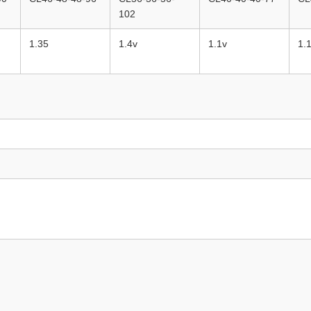
102
1.35
1.4v
1.1v
1.