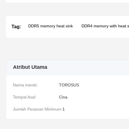
DDR5 memory heat sink
DDR4 memory with heat s
Tag:
Atribut Utama
Nama merek:
TOROSUS
Tempat Asal:
Cina
Jumlah Pesanan Minimum:
1