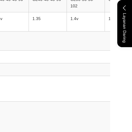
102
Layanan Daring
1v
1.35
1.4v
1.1v