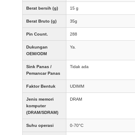
Berat bersih (g)
15 g
Berat Bruto (g)
35g
Pin Count.
288
Dukungan
Ya.
OEM/ODM
Sink Panas /
Tidak ada
Pemancar Panas
Faktor Bentuk
UDIMM
Jenis memori
DRAM
komputer
(DRAM/SDRAM)
Suhu operasi
0-70°C