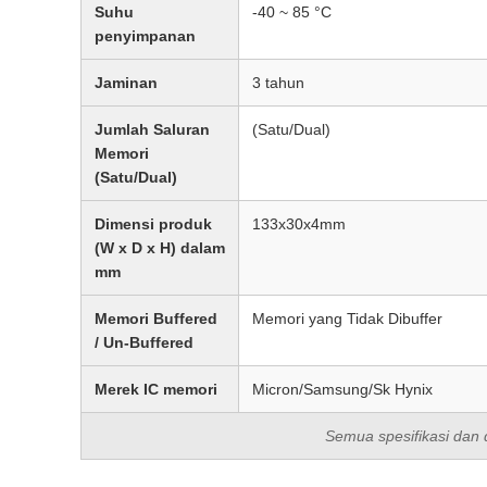
Suhu
-40 ~ 85 °C
penyimpanan
Jaminan
3 tahun
Jumlah Saluran
(Satu/Dual)
Memori
(Satu/Dual)
Dimensi produk
133x30x4mm
(W x D x H) dalam
mm
Memori Buffered
Memori yang Tidak Dibuffer
/ Un-Buffered
Merek IC memori
Micron/Samsung/Sk Hynix
Semua spesifikasi dan 