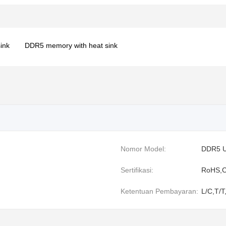
ink
DDR5 memory with heat sink
Nomor Model:
DDR5 
Sertifikasi:
RoHS,C
Ketentuan Pembayaran:
L/C,T/T