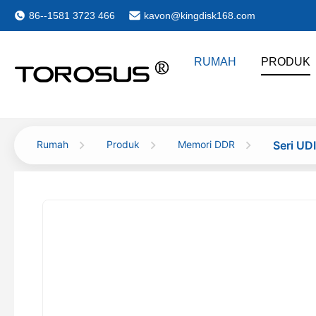
86--1581 3723 466
kavon@kingdisk168.com
RUMAH
PRODUK
Rumah
Produk
Memori DDR
Seri U