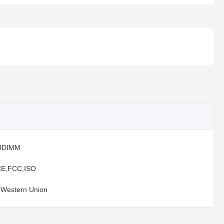
UDIMM
E,FCC,ISO
,Western Union