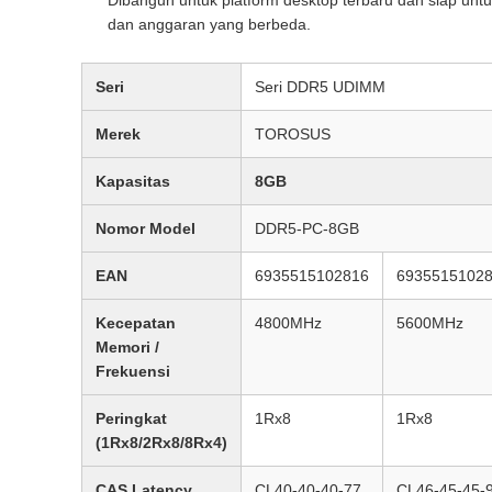
dan anggaran yang berbeda.
Seri
Seri DDR5 UDIMM
Merek
TOROSUS
Kapasitas
8GB
Nomor Model
DDR5-PC-8GB
EAN
6935515102816
6935515102
Kecepatan
4800MHz
5600MHz
Memori /
Frekuensi
Peringkat
1Rx8
1Rx8
(1Rx8/2Rx8/8Rx4)
CAS Latency
CL40-40-40-77
CL46-45-45-