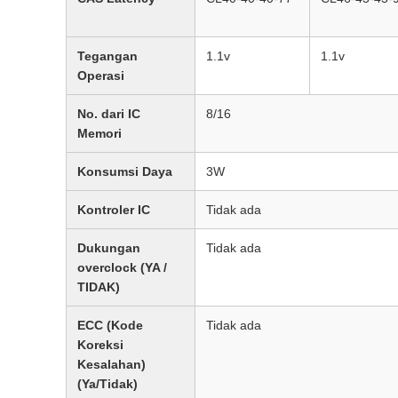
Tegangan
1.1v
1.1v
Operasi
No. dari IC
8/16
Memori
Konsumsi Daya
3W
Kontroler IC
Tidak ada
Dukungan
Tidak ada
overclock (YA /
TIDAK)
ECC (Kode
Tidak ada
Koreksi
Kesalahan)
(Ya/Tidak)