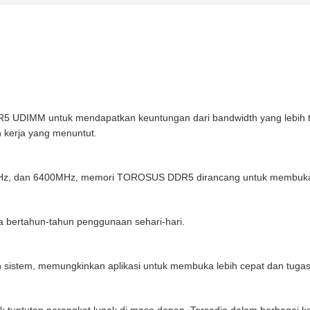
IMM untuk mendapatkan keuntungan dari bandwidth yang lebih tingg
n kerja yang menuntut.
Hz, dan 6400MHz, memori TOROSUS DDR5 dirancang untuk membuka po
a bertahun-tahun penggunaan sehari-hari.
tem, memungkinkan aplikasi untuk membuka lebih cepat dan tugas seh
uk tuntutan perangkat lunak di masa depan. Tersedia dalam berbagai k