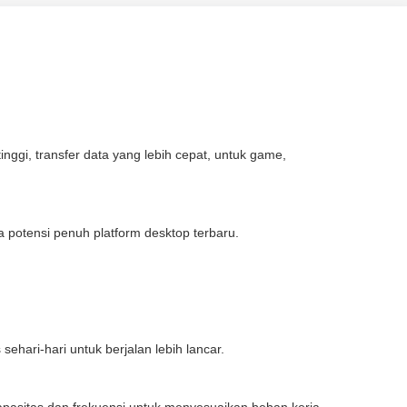
i, transfer data yang lebih cepat, untuk game,
tensi penuh platform desktop terbaru.
ari-hari untuk berjalan lebih lancar.
apasitas dan frekuensi untuk menyesuaikan beban kerja