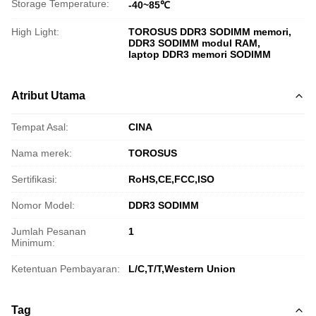
Storage Temperature:
-40~85℃
High Light:
TOROSUS DDR3 SODIMM memori
,
DDR3 SODIMM modul RAM
,
laptop DDR3 memori SODIMM
Atribut Utama
Tempat Asal:
CINA
Nama merek:
TOROSUS
Sertifikasi:
RoHS,CE,FCC,ISO
Nomor Model:
DDR3 SODIMM
Jumlah Pesanan
1
Minimum:
Ketentuan Pembayaran:
L/C,T/T,Western Union
Tag