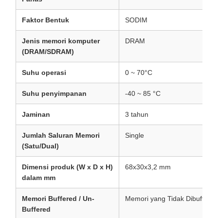
Faktor Bentuk
SODIM
Jenis memori komputer
DRAM
(DRAM/SDRAM)
Suhu operasi
0 ~ 70°C
Suhu penyimpanan
-40 ~ 85 °C
Jaminan
3 tahun
Jumlah Saluran Memori
Single
(Satu/Dual)
Dimensi produk (W x D x H)
68x30x3,2 mm
dalam mm
Memori Buffered / Un-
Memori yang Tidak Dibuffer
Buffered