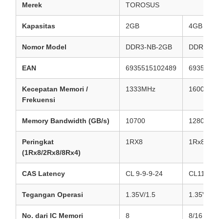
Merek
TOROSUS
Kapasitas
2GB
4GB
Nomor Model
DDR3-NB-2GB
DDR3-NB
EAN
6935515102489
6935515
Kecepatan Memori /
1333MHz
1600MHz
Frekuensi
Memory Bandwidth (GB/s)
10700
12800
Peringkat
1RX8
1Rx8/2R
(1Rx8/2Rx8/8Rx4)
CAS Latency
CL 9-9-9-24
CL11-11-
Tegangan Operasi
1.35V/1.5
1.35V/1.5
No. dari IC Memori
8
8/16